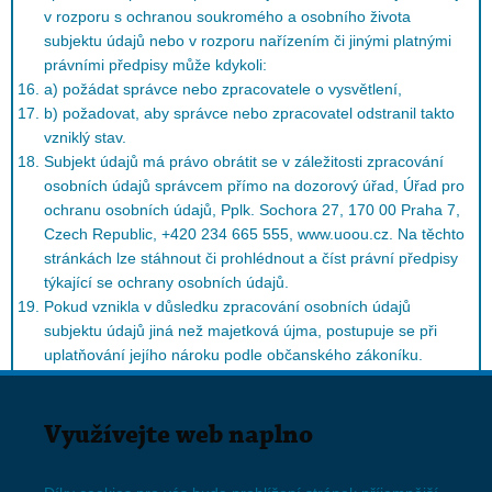
v rozporu s ochranou soukromého a osobního života
subjektu údajů nebo v rozporu nařízením či jinými platnými
právními předpisy může kdykoli:
a) požádat správce nebo zpracovatele o vysvětlení,
b) požadovat, aby správce nebo zpracovatel odstranil takto
vzniklý stav.
Subjekt údajů má právo obrátit se v záležitosti zpracování
osobních údajů správcem přímo na dozorový úřad, Úřad pro
ochranu osobních údajů, Pplk. Sochora 27, 170 00 Praha 7,
Czech Republic, +420 234 665 555, www.uoou.cz. Na těchto
stránkách lze stáhnout či prohlédnout a číst právní předpisy
týkající se ochrany osobních údajů.
Pokud vznikla v důsledku zpracování osobních údajů
subjektu údajů jiná než majetková újma, postupuje se při
uplatňování jejího nároku podle občanského zákoníku.
Podněty a žádosti subjektu údajů vykoná správce bezplatně.
Pokud to nařízení připouští, je správce v jednotlivých
případech oprávněn požadovat přiměřenou úhradu nákladů.
Využívejte web naplno