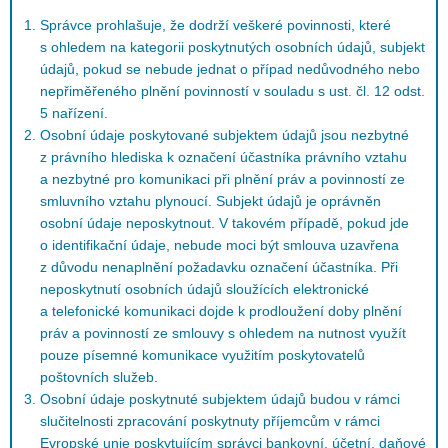
Správce prohlašuje, že dodrží veškeré povinnosti, které
s ohledem na kategorii poskytnutých osobních údajů, subjekt
údajů, pokud se nebude jednat o případ nedůvodného nebo
nepřiměřeného plnění povinností v souladu s ust. čl. 12 odst.
5 nařízení.
Osobní údaje poskytované subjektem údajů jsou nezbytné
z právního hlediska k označení účastníka právního vztahu
a nezbytné pro komunikaci při plnění práv a povinností ze
smluvního vztahu plynoucí. Subjekt údajů je oprávněn
osobní údaje neposkytnout. V takovém případě, pokud jde
o identifikační údaje, nebude moci být smlouva uzavřena
z důvodu nenaplnění požadavku označení účastníka. Při
neposkytnutí osobních údajů sloužících elektronické
a telefonické komunikaci dojde k prodloužení doby plnění
práv a povinností ze smlouvy s ohledem na nutnost využít
pouze písemné komunikace využitím poskytovatelů
poštovních služeb.
Osobní údaje poskytnuté subjektem údajů budou v rámci
slučitelnosti zpracování poskytnuty příjemcům v rámci
Evropské unie poskytujícím správci bankovní, účetní, daňové