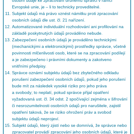
osobní údaje ke zpracování druhému správci v rámci
Evropské unie, je – li to technicky proveditelné.
Subjekt údajů má právo vznést námitku proti zpracování
osobních údajů dle ust. čl. 21 nařízení.
Automatizované individuální rozhodování ani profilování na
základě poskytnutých údajů prováděno nebude.
Zabezpečení osobních údajů je prováděno technickými
(mechanickými a elektronickými) prostředky správce, včetně
povinnosti mlčenlivosti osob, které se na zpracování podílejí
a je zabezpečeno i právními dokumenty a zakotveno
vnitřními předpisy.
Správce oznámí subjektu údajů bez zbytečného odkladu
porušení zabezpečení osobních údajů, pokud jeho porušení
bude mít za následek vysoké riziko pro jeho práva
a svobody; to neplatí, pokud správce přijal opatření
vyžadovaná ust. čl. 34 odst. 2 spočívající zejména v šifrování
či nesrozumitelnosti osobních údajů pro narušitele, zajistil
opatření taková, že se riziko ohrožení práv a svobod
subjektu údajů neprojeví.
Subjekt údajů, který zjistí nebo se domnívá, že správce nebo
zpracovatel provádí zpracování jeho osobních údajů, které je