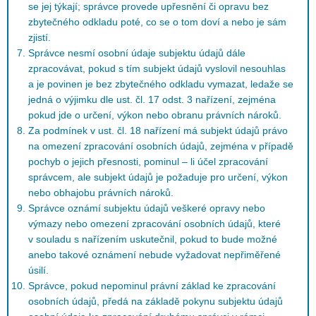
se jej týkají; správce provede upřesnění či opravu bez
zbytečného odkladu poté, co se o tom doví a nebo je sám
zjistí.
Správce nesmí osobní údaje subjektu údajů dále
zpracovávat, pokud s tím subjekt údajů vyslovil nesouhlas
a je povinen je bez zbytečného odkladu vymazat, ledaže se
jedná o výjimku dle ust. čl. 17 odst. 3 nařízení, zejména
pokud jde o určení, výkon nebo obranu právních nároků.
Za podmínek v ust. čl. 18 nařízení má subjekt údajů právo
na omezení zpracování osobních údajů, zejména v případě
pochyb o jejich přesnosti, pominul – li účel zpracování
správcem, ale subjekt údajů je požaduje pro určení, výkon
nebo obhajobu právních nároků.
Správce oznámí subjektu údajů veškeré opravy nebo
výmazy nebo omezení zpracování osobních údajů, které
v souladu s nařízením uskutečnil, pokud to bude možné
anebo takové oznámení nebude vyžadovat nepřiměřené
úsilí.
Správce, pokud nepominul právní základ ke zpracování
osobních údajů, předá na základě pokynu subjektu údajů