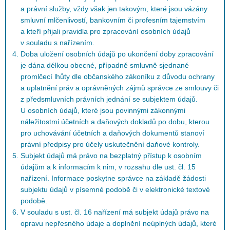
a právní služby, vždy však jen takovým, které jsou vázány
smluvní mlčenlivostí, bankovním či profesním tajemstvím
a kteří přijali pravidla pro zpracování osobních údajů
v souladu s nařízením.
Doba uložení osobních údajů po ukončení doby zpracování
je dána délkou obecné, případně smluvně sjednané
promlčecí lhůty dle občanského zákoníku z důvodu ochrany
a uplatnění práv a oprávněných zájmů správce ze smlouvy či
z předsmluvních právních jednání se subjektem údajů.
U osobních údajů, které jsou povinnými zákonnými
náležitostmi účetních a daňových dokladů po dobu, kterou
pro uchovávání účetních a daňových dokumentů stanoví
právní předpisy pro účely uskutečnění daňové kontroly.
Subjekt údajů má právo na bezplatný přístup k osobním
údajům a k informacím k nim, v rozsahu dle ust. čl. 15
nařízení. Informace poskytne správce na základě žádosti
subjektu údajů v písemné podobě či v elektronické textové
podobě.
V souladu s ust. čl. 16 nařízení má subjekt údajů právo na
opravu nepřesného údaje a doplnění neúplných údajů, které