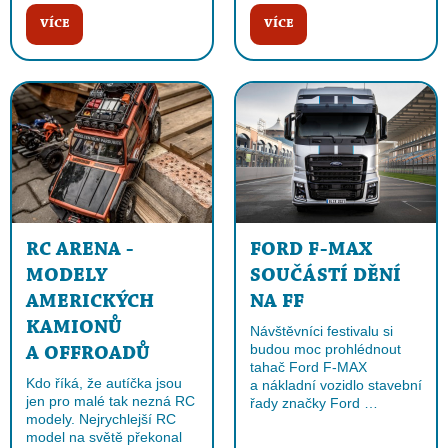
VÍCE
VÍCE
RC ARENA -
FORD F-MAX
MODELY
SOUČÁSTÍ DĚNÍ
AMERICKÝCH
NA FF
KAMIONŮ
Návštěvníci festivalu si
budou moc prohlédnout
A OFFROADŮ
tahač Ford F-MAX
Kdo říká, že autíčka jsou
a nákladní vozidlo stavební
jen pro malé tak nezná RC
řady značky Ford …
modely. Nejrychlejší RC
model na světě překonal