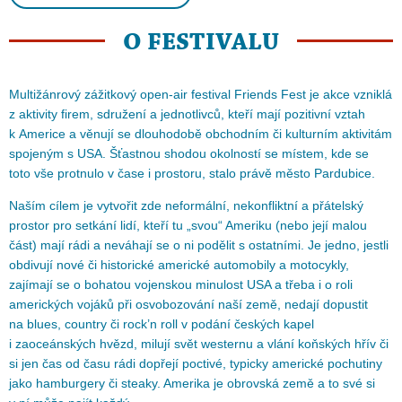
O FESTIVALU
Multižánrový zážitkový open-air festival Friends Fest je akce vzniklá
z aktivity firem, sdružení a jednotlivců, kteří mají pozitivní vztah
k Americe a věnují se dlouhodobě obchodním či kulturním aktivitám
spojeným s USA. Šťastnou shodou okolností se místem, kde se
toto vše protnulo v čase i prostoru, stalo právě město Pardubice.
Naším cílem je vytvořit zde neformální, nekonfliktní a přátelský
prostor pro setkání lidí, kteří tu „svou“ Ameriku (nebo její malou
část) mají rádi a neváhají se o ni podělit s ostatními. Je jedno, jestli
obdivují nové či historické americké automobily a motocykly,
zajímají se o bohatou vojenskou minulost USA a třeba i o roli
amerických vojáků při osvobozování naší země, nedají dopustit
na blues, country či rock’n roll v podání českých kapel
i zaoceánských hvězd, milují svět westernu a vlání koňských hřív či
si jen čas od času rádi dopřejí poctivé, typicky americké pochutiny
jako hamburgery či steaky. Amerika je obrovská země a to své si