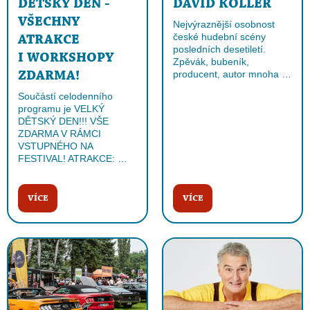
DĚTSKÝ DEN -
DAVID KOLLER
VŠECHNY
Nejvýraznější osobnost
české hudební scény
ATRAKCE
posledních desetiletí.
I WORKSHOPY
Zpěvák, bubeník,
producent, autor mnoha …
ZDARMA!
Součástí celodenního
programu je VELKÝ
DĚTSKÝ DEN!!! VŠE
ZDARMA V RÁMCI
VSTUPNÉHO NA
FESTIVAL! ATRAKCE: …
VÍCE
VÍCE