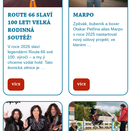
ROUTE 66 SLAVÍ
MARPO
100 LET! VELKÁ
Zpěvák, bubeník a boxer
Otakar Petřina alias Marpo
RODINNÁ
v roce 2025 nastartoval
SOUTĚŽ!
nový sólový projekt, ve
kterém …
V roce 2026 slaví
legendární Route 66 své
100. výročí – a my jí
chceme vzdát hold. Tato
ikonická silnice je …
VÍCE
VÍCE