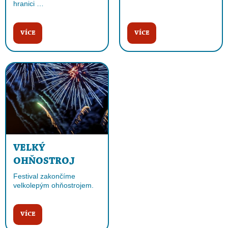
hranici …
VÍCE
VÍCE
VELKÝ
OHŇOSTROJ
Festival zakončíme
velkolepým ohňostrojem.
VÍCE