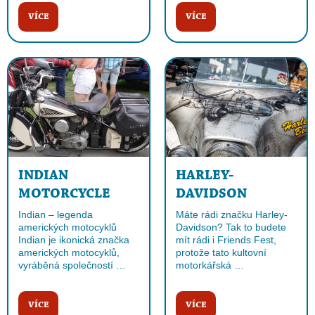
VÍCE
VÍCE
INDIAN
HARLEY-
MOTORCYCLE
DAVIDSON
Indian – legenda
Máte rádi značku Harley-
amerických motocyklů
Davidson? Tak to budete
Indian je ikonická značka
mít rádi i Friends Fest,
amerických motocyklů,
protože tato kultovní
vyráběná společností …
motorkářská …
VÍCE
VÍCE