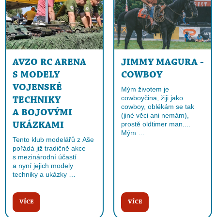
AVZO RC ARENA
JIMMY MAGURA -
S MODELY
COWBOY
VOJENSKÉ
Mým životem je
cowboyčina, žiji jako
TECHNIKY
cowboy, oblékám se tak
A BOJOVÝMI
(jiné věci ani nemám),
prostě oldtimer man....
UKÁZKAMI
Mým …
Tento klub modelářů z Aše
pořádá již tradičně akce
s mezinárodní účastí
a nyní jejich modely
techniky a ukázky …
VÍCE
VÍCE