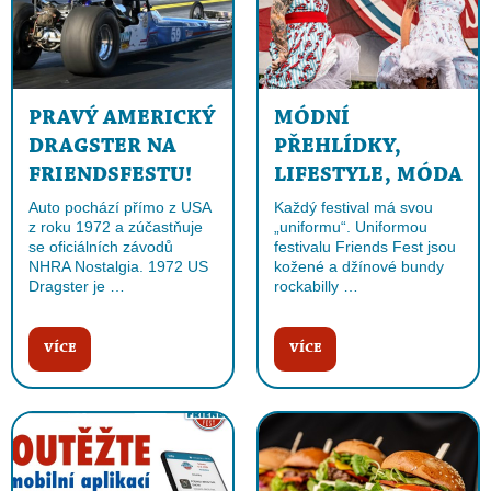
PRAVÝ AMERICKÝ
MÓDNÍ
DRAGSTER NA
PŘEHLÍDKY,
FRIENDSFESTU!
LIFESTYLE, MÓDA
Auto pochází přímo z USA
Každý festival má svou
z roku 1972 a zúčastňuje
„uniformu“. Uniformou
se oficiálních závodů
festivalu Friends Fest jsou
NHRA Nostalgia. 1972 US
kožené a džínové bundy
Dragster je …
rockabilly …
VÍCE
VÍCE