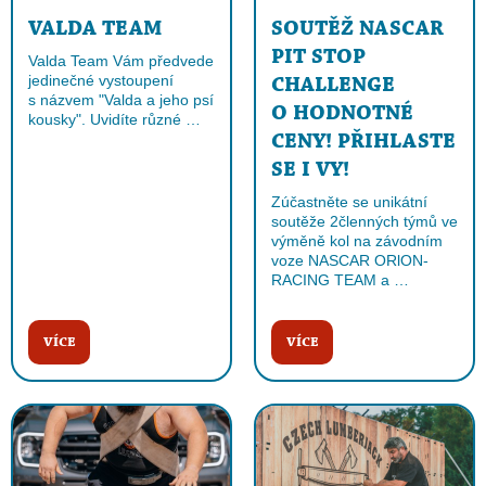
VALDA TEAM
SOUTĚŽ NASCAR
PIT STOP
Valda Team Vám předvede
jedinečné vystoupení
CHALLENGE
s názvem "Valda a jeho psí
O HODNOTNÉ
kousky". Uvidíte různé …
CENY! PŘIHLASTE
SE I VY!
Zúčastněte se unikátní
soutěže 2členných týmů ve
výměně kol na závodním
voze NASCAR ORlON-
RACING TEAM a …
VÍCE
VÍCE