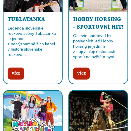
TUBLATANKA
HOBBY HORSING
- SPORTOVNÍ HIT!
Legenda slovenské
rockové scény Tublatanka
Objevte sportovní hit
je jednou
posledních let! Hobby
z nejvýznamnějších kapel
horsing je jedním
v historii slovenské
z nejrychleji rostoucích
rockové …
sportů na světě a nyní …
VÍCE
VÍCE