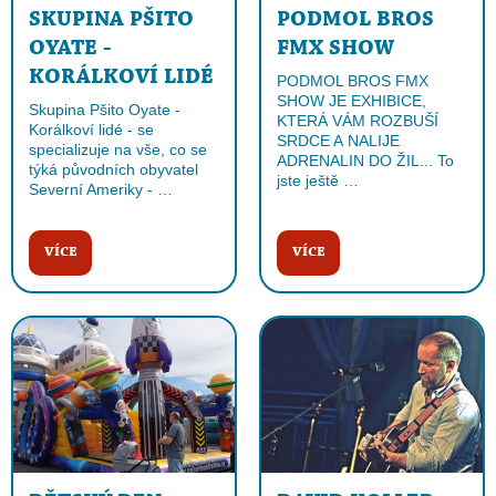
SKUPINA PŠITO
PODMOL BROS
OYATE -
FMX SHOW
KORÁLKOVÍ LIDÉ
PODMOL BROS FMX
SHOW JE EXHIBICE,
Skupina Pšito Oyate -
KTERÁ VÁM ROZBUŠÍ
Korálkoví lidé - se
SRDCE A NALIJE
specializuje na vše, co se
ADRENALIN DO ŽIL... To
týká původních obyvatel
jste ještě …
Severní Ameriky - …
VÍCE
VÍCE