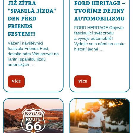
JIŽ ZÍTRA
FORD HERITAGE –
"SPANILÁ JÍZDA"
TVOŘÍME DĚJINY
DEN PŘED
AUTOMOBILISMU
FRIENDS
FORD HERITAGE Objevte
fascinující svět zrodu
FESTEM!!!
a vývoje automobilů!
Vážení návštěvníci
Vydejte se s námi na cestu
festivalu Friends Fest,
historií jedné …
dovolte nám Vás pozvat na
raritní spanilou jízdu
amerických …
VÍCE
VÍCE