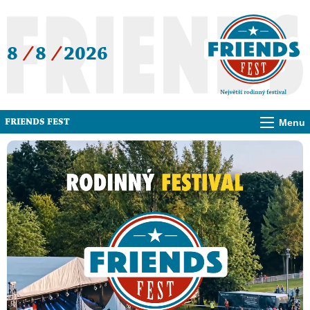
8
/
8
/
2026
Menu
FRIENDS FEST