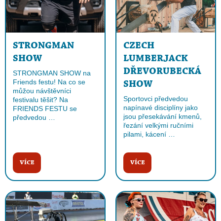
STRONGMAN
CZECH
SHOW
LUMBERJACK
DŘEVORUBECKÁ
STRONGMAN SHOW na
Friends festu! Na co se
SHOW
můžou návštěvníci
Sportovci předvedou
festivalu těšit? Na
napínavé disciplíny jako
FRIENDS FESTU se
jsou přesekávání kmenů,
předvedou …
řezání velkými ručními
pilami, kácení …
VÍCE
VÍCE