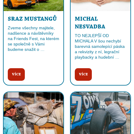
SRAZ MUSTANGŮ
MICHAL
NESVADBA
Zveme všechny majitele,
nadšence a návštěvníky
TO NEJLEPŠÍ OD
na Friends Fest, na kterém
MICHALA V šou nechybí
se společně s Vámi
barevná samolepící páska
budeme snažit o …
a rekvizity z ní, legrační
playbacky a hudební …
VÍCE
VÍCE