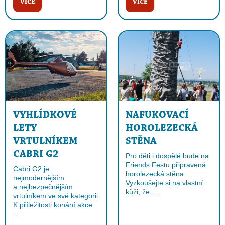
VÍCE
VÍCE
VYHLÍDKOVÉ
NAFUKOVACÍ
LETY
HOROLEZECKÁ
VRTULNÍKEM
STĚNA
CABRI G2
Pro děti i dospělé bude na
Friends Festu připravená
Cabri G2 je
horolezecká stěna.
nejmodernějším
Vyzkoušejte si na vlastní
a nejbezpečnějším
kůži, že …
vrtulníkem ve své kategorii
K příležitosti konání akce
…