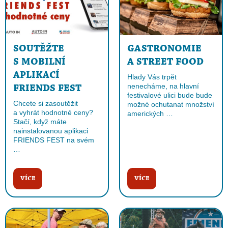
SOUTĚŽTE
GASTRONOMIE
S MOBILNÍ
A STREET FOOD
APLIKACÍ
Hlady Vás trpět
nenecháme, na hlavní
FRIENDS FEST
festivalové ulici bude bude
Chcete si zasoutěžit
možné ochutanat množství
a vyhrát hodnotné ceny?
amerických …
Stačí, když máte
nainstalovanou aplikaci
FRIENDS FEST na svém
…
VÍCE
VÍCE