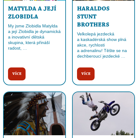
MATYLDA A JEJÍ
HARALDOS
ZLOBIDLA
STUNT
BROTHERS
My jsme Zlobidla Matylda
a její Zlobidla je dynamická
Velkolepá jezdecká
a inovativní dětská
a kaskadérská show plná
skupina, která přináší
akce, rychlosti
radost, …
a adrenalinu! Těšte se na
dechberoucí jezdecké …
VÍCE
VÍCE