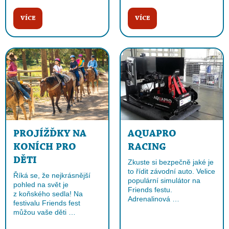
VÍCE
VÍCE
PROJÍŽĎKY NA
AQUAPRO
KONÍCH PRO
RACING
DĚTI
Zkuste si bezpečně jaké je
to řídit závodní auto. Velice
Říká se, že nejkrásnější
populární simulátor na
pohled na svět je
Friends festu.
z koňského sedla! Na
Adrenalinová …
festivalu Friends fest
můžou vaše děti …