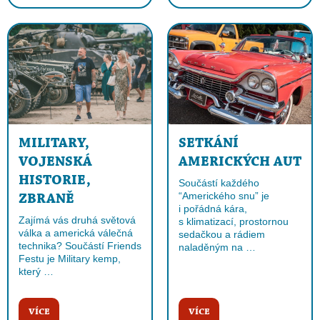
MILITARY,
SETKÁNÍ
VOJENSKÁ
AMERICKÝCH AUT
HISTORIE,
Součástí každého
“Amerického snu” je
ZBRANĚ
i pořádná kára,
Zajímá vás druhá světová
s klimatizací, prostornou
válka a americká válečná
sedačkou a rádiem
technika? Součástí Friends
naladěným na …
Festu je Military kemp,
který …
VÍCE
VÍCE