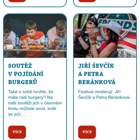
SOUTĚŽ
JIŘÍ ŠEVČÍK
V POJÍDÁNÍ
A PETRA
BURGERŮ
BERÁNKOVÁ
Také o sobě tvrdíte, že
Festival moderují: Jiří
máte rádi burgery? Na
Ševčík a Petra Beránková.
naši soutěži jich v časovém
limitu můžete sníst, kolik
se jich …
VÍCE
VÍCE