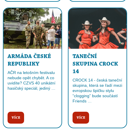
ARMÁDA ČESKÉ
TANEČNÍ
REPUBLIKY
SKUPINA CROCK
14
AČR na letošním festivalu
nebude opět chybět. A co
CROCK 14 - česká taneční
uvidíte? CZVS 40 unikátní
skupina, která se řadí mezi
hasičský speciál, jediný …
evropskou špičku stylu
“clogging” bude součástí
Friends …
VÍCE
VÍCE