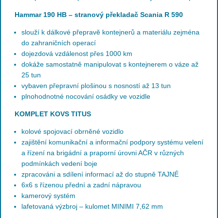
Hammar 190 HB – stranový překladač Scania R 590
slouží k dálkové přepravě kontejnerů a materiálu zejména
do zahraničních operací
dojezdová vzdálenost přes 1000 km
dokáže samostatně manipulovat s kontejnerem o váze až
25 tun
vybaven přepravní plošinou s nosností až 13 tun
plnohodnotné nocování osádky ve vozidle
KOMPLET KOVS TITUS
kolové spojovací obrněné vozidlo
zajištění komunikační a informační podpory systému velení
a řízení na brigádní a praporní úrovni AČR v různých
podmínkách vedení boje
zpracováni a sdílení informací až do stupně TAJNÉ
6x6 s řízenou přední a zadní nápravou
kamerový systém
lafetovaná výzbroj – kulomet MINIMI 7,62 mm