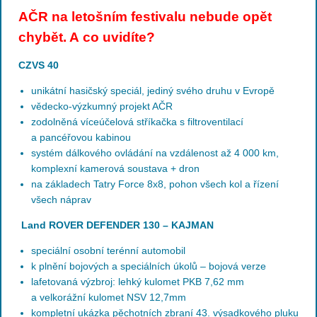
AČR na letošním festivalu nebude opět
chybět. A co uvidíte?
CZVS 40
unikátní hasičský speciál, jediný svého druhu v Evropě
vědecko-výzkumný projekt AČR
zodolněná víceúčelová stříkačka s filtroventilací
a pancéřovou kabinou
systém dálkového ovládání na vzdálenost až 4 000 km,
komplexní kamerová soustava + dron
na základech Tatry Force 8x8, pohon všech kol a řízení
všech náprav
Land ROVER DEFENDER 130 – KAJMAN
speciální osobní terénní automobil
k plnění bojových a speciálních úkolů – bojová verze
lafetovaná výzbroj: lehký kulomet PKB 7,62 mm
a velkorážní kulomet NSV 12,7mm
kompletní ukázka pěchotních zbraní 43. výsadkového pluku