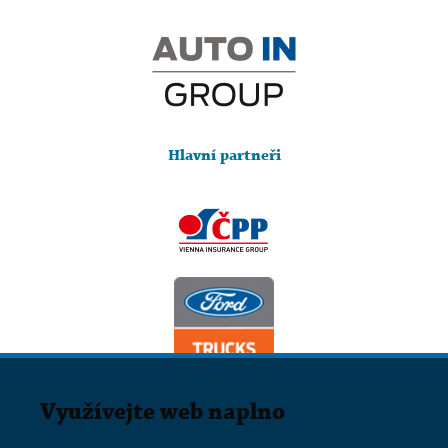
Hlavní partneři
Využívejte web naplno