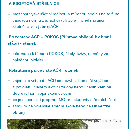
AIRSOFTOVÁ STŘELNICE
možnost vyzkoušet si reálnou a mířenou střelbu na terč na
časovou normu z airsoftových zbraní představující
skutečné ve výzbroji AČR
Prezentace AČR – POKOS (Příprava občanů k obraně
státu) - stánek
informace k tématu POKOS, úkoly, kvízy, odměny za
splněnou aktivitu
Rekrutační pracoviště AČR - stánek
zájemci o vstup do AČR se dozví, jak se stát vojákem
z povolání, členem aktivní zálohy nebo účastníkem na
dobrovolném vojenském cvičení
co je stipendijní program MO pro studenty středních škol
studium na Vojenské střední škole nebo na Univerzitě
obrany