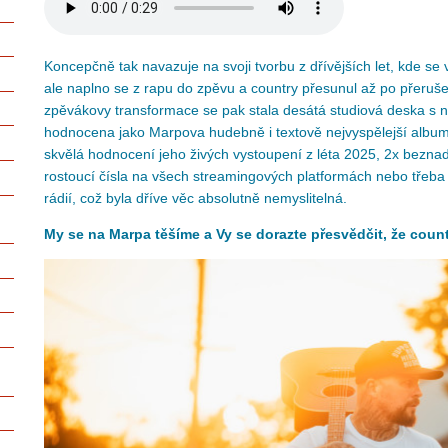
Koncepčně tak navazuje na svoji tvorbu z dřívějších let, kde se 
ale naplno se z rapu do zpěvu a country přesunul až po přeru
zpěvákovy transformace se pak stala desátá studiová deska s 
hodnocena jako Marpova hudebně i textově nejvyspělejší album.
skvělá hodnocení jeho živých vystoupení z léta 2025, 2x bezn
rostoucí čísla na všech streamingových platformách nebo třeba
rádií, což byla dříve věc absolutně nemyslitelná.
My se na Marpa těšíme a Vy se dorazte přesvědčit, že count