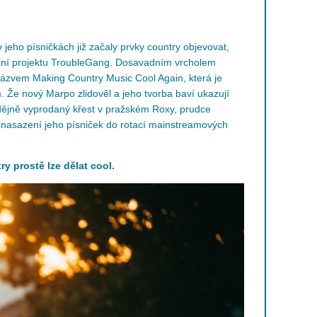
v jeho písničkách již začaly prvky country objevovat,
šení projektu TroubleGang. Dosavadním vrcholem
názvem Making Country Music Cool Again, která je
 Že nový Marpo zlidověl a jeho tvorba baví ukazují
adějně vyprodaný křest v pražském Roxy, prudce
 nasazení jeho písniček do rotací mainstreamových
ry prostě lze dělat cool.