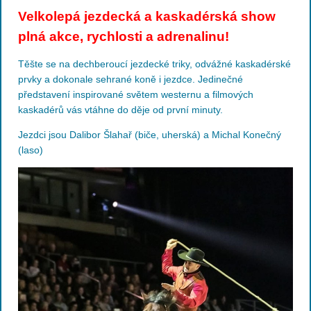
Velkolepá jezdecká a kaskadérská show
plná akce, rychlosti a adrenalinu!
Těšte se na dechberoucí jezdecké triky, odvážné kaskadérské
prvky a dokonale sehrané koně i jezdce. Jedinečné
představení inspirované světem westernu a filmových
kaskadérů vás vtáhne do děje od první minuty.
Jezdci jsou Dalibor Šlahař (biče, uherská) a Michal Konečný
(laso)