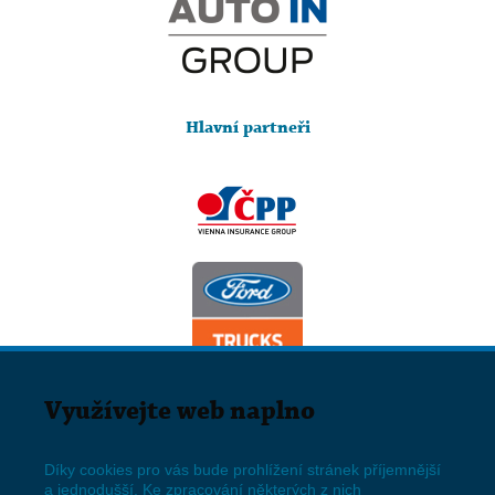
Hlavní partneři
Využívejte web naplno
Díky cookies pro vás bude prohlížení stránek příjemnější
a jednodušší. Ke zpracování některých z nich