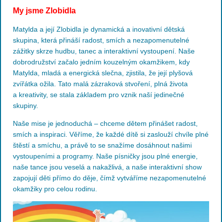
My jsme Zlobidla
Matylda a její Zlobidla je dynamická a inovativní dětská
skupina, která přináší radost, smích a nezapomenutelné
zážitky skrze hudbu, tanec a interaktivní vystoupení. Naše
dobrodružství začalo jedním kouzelným okamžikem, kdy
Matylda, mladá a energická slečna, zjistila, že její plyšová
zvířátka ožila. Tato malá zázraková stvoření, plná života
a kreativity, se stala základem pro vznik naší jedinečné
skupiny.
Naše mise je jednoduchá – chceme dětem přinášet radost,
smích a inspiraci. Věříme, že každé dítě si zaslouží chvíle plné
štěstí a smíchu, a právě to se snažíme dosáhnout našimi
vystoupeními a programy. Naše písničky jsou plné energie,
naše tance jsou veselá a nakažlivá, a naše interaktivní show
zapojují děti přímo do děje, čímž vytváříme nezapomenutelné
okamžiky pro celou rodinu.