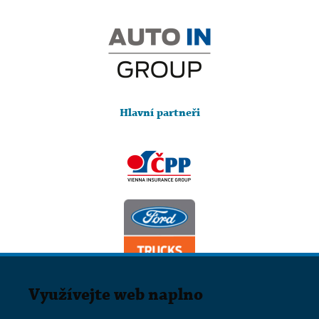
Hlavní partneři
Využívejte web naplno